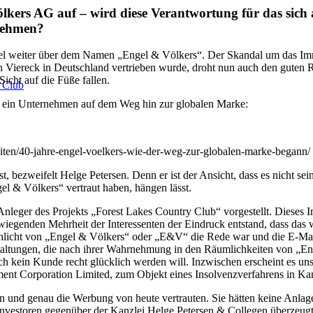
lkers AG auf – wird diese Verantwortung für das sich
nehmen?
mel weiter über dem Namen „Engel & Völkers“. Der Skandal um das Imm
Viereck in Deutschland vertrieben wurde, droht nun auch den guten 
icht auf die Füße fallen.
 Club
als ein Unternehmen auf dem Weg hin zur globalen Marke:
iten/40-jahre-engel-voelkers-wie-der-weg-zur-globalen-marke-begann/
st, bezweifelt Helge Petersen. Denn er ist der Ansicht, dass es nicht s
l & Völkers“ vertraut haben, hängen lässt.
 Anleger des Projekts „Forest Lakes Country Club“ vorgestellt. Diese
iegenden Mehrheit der Interessenten der Eindruck entstand, dass das
schlicht von „Engel & Völkers“ oder „E&V“ die Rede war und die E-Ma
ltungen, die nach ihrer Wahrnehmung in den Räumlichkeiten von „Eng
kein Kunde recht glücklich werden will. Inzwischen erscheint es unsa
ment Corporation Limited, zum Objekt eines Insolvenzverfahrens in Ka
und genau die Werbung von heute vertrauten. Sie hätten keine Anlage g
 Investoren gegenüber der Kanzlei Helge Petersen & Collegen überzeu