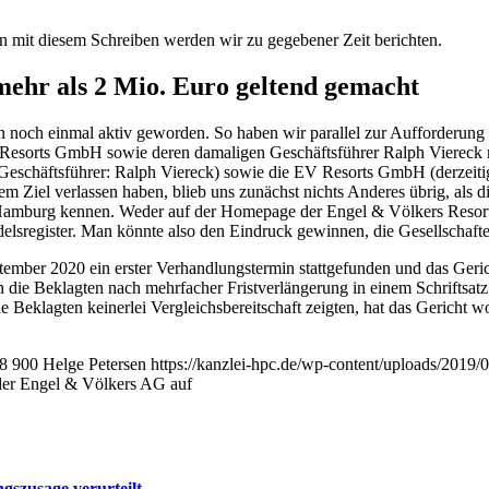
 mit diesem Schreiben werden wir zu gegebener Zeit berichten.
mehr als 2 Mio. Euro geltend gemacht
en noch einmal aktiv geworden. So haben wir parallel zur Aufforderung
 Resorts GmbH sowie deren damaligen Geschäftsführer Ralph Viereck
chäftsführer: Ralph Viereck) sowie die EV Resorts GmbH (derzeitige
m Ziel verlassen haben, blieb uns zunächst nichts Anderes übrig, als d
ht Hamburg kennen. Weder auf der Homepage der Engel & Völkers Re
ndelsregister. Man könnte also den Eindruck gewinnen, die Gesellschaf
ber 2020 ein erster Verhandlungstermin stattgefunden und das Gericht 
 die Beklagten nach mehrfacher Fristverlängerung in einem Schriftsatz
eklagten keinerlei Vergleichsbereitschaft zeigten, hat das Gericht wo
8
900
Helge Petersen
https://kanzlei-hpc.de/wp-content/uploads/201
der Engel & Völkers AG auf
gszusage verurteilt