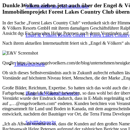
Dunkle Wolken ziehen jetzt auch über der Engel & Vö
Schiffsunfälle und Haftungsfragen
Immobilienprojekt Forest Lakes Country Club über
In der Sache „Forest Lakes Country Club“ verdunkelt sich der Him
& Völkers Resorts GmbH mit ihrem damaligen Geschäftsführer Ralph 
Ansicht des Fachanwaltes Helge Petersen auch deren Vorständen auf S
Engel & Völkers Resorts GmbH – Forest Lakes Country
Nach ihrem aktuellen Internetauftritt feiert sich „Engel & Völkers“ 
Quelle: https://www.engelvoelkers.com/de/blog/unternehmen/neuigke
Tätigkeitsgebiete
Ob sich dieses Selbstverständnis auch in Zukunft aufrecht erhalten läs
Vorstände auf höchstem Niveau feiert, Menschen, die der Marke „Enge
Große Bilder, Reichtum, Expertise. So hatten sich das wohl auch die
Farbgebung „Engel & Völkers“ beworben, so dass wohl bei der überw
Bank- und Kapitalmarktrecht
Verstärkt wurde der Eindruck dadurch, dass in E-Mails regelmäßig 
auf „…@engelvoelkers.com“ endeten. Kunden berichten von Veransta
eingesammelt für Land und Boden in Kanada, mit dem augenscheinlich 
entwickelt, nachdem der Bauträger vor Ort, die Terra Firma Develop
Schifffahrtsrecht
„Ich als Anwalt versehe es so, dass die Kunden auf den großen Namen 
Rechtsanwalt Helge Petersen aufgrund der zahlreichen Berichte von