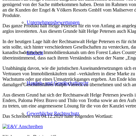
genügend von der Sache mitbekommen haben. Denn im Rahmen von P
an die Kunden der Engel & Völkers Resorts GmbH vom Mailserver der 
Produkte.
Unternehmensbewertungen
Das ganze Produkt hält Helge Petersen für ein von Anfang an angeleg
arglos investierten. Aus diesem Grunde hält Helge Petersen auch Klag
In der heutigen Lage hält der Rechtsanwalt Helge Petersen es für ric
sein sollte, sich hinter verschiedenen Gesellschaften zu verstecken, d
kanadisch-deutschen Immobilienskanals um den Forest Lakes Country C
Erbrecht
übereinstimmend, dass nach ihrem Verständnis schon der Name „Engel
Unabhängig davon, wie die juristischen Auseinandersetzungen sich e
Vertrauen von Immobilienkäufern und –verkäufern in diese Marke zu 
Wachstums oder gar eines Umsatzrückganges ergeben. Am Ende könnt
Handels- und Gesellschaftsrecht
damaligen Geschäftsführer Ralph Viereck zu übernehmen und sich an 
Aus diesem Grund hat sich der Rechtsanwalt Helge Petersen jeweils 
Enders, Paloma Pérez Bravo und Thilo von Trotha sowie an den Aufsic
zu treten, um eine angemessene Lösung für die von der Kanzlei vertr
Gewerblicher Rechtsschutz
Das Schreiben vom 04.12.2020 hatte folgenden Wortlaut: