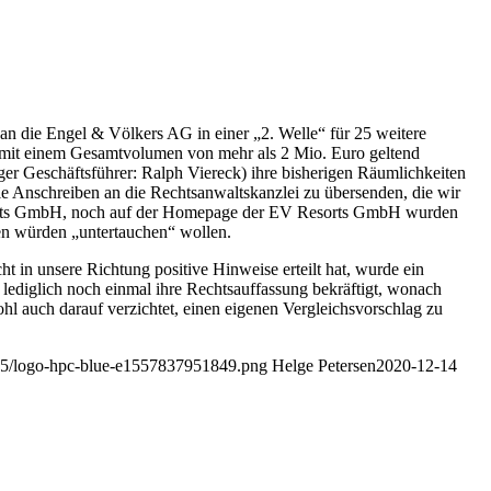
 an die Engel & Völkers AG in einer „2. Welle“ für 25 weitere
 mit einem Gesamtvolumen von mehr als 2 Mio. Euro geltend
r Geschäftsführer: Ralph Viereck) ihre bisherigen Räumlichkeiten
ie Anschreiben an die Rechtsanwaltskanzlei zu übersenden, die wir
sorts GmbH, noch auf der Homepage der EV Resorts GmbH wurden
ten würden „untertauchen“ wollen.
in unsere Richtung positive Hinweise erteilt hat, wurde ein
 lediglich noch einmal ihre Rechtsauffassung bekräftigt, wonach
hl auch darauf verzichtet, einen eigenen Vergleichsvorschlag zu
9/05/logo-hpc-blue-e1557837951849.png
Helge Petersen
2020-12-14