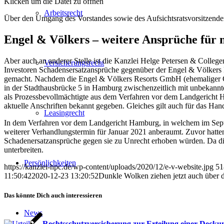
Klicken um die Datei zu öffnen
Arbeitsrecht
Über den Umgang des Vorstandes sowie des Aufsichtsratsvorsitzenden
Engel & Völkers – weitere Ansprüche für 
Aber auch an anderer Stelle ist die Kanzlei Helge Petersen & Colleg
Versicherungsrecht
Investoren Schadensersatzansprüche gegenüber der Engel & Völkers
gemacht. Nachdem die Engel & Völkers Resorts GmbH (ehemaliger Ges
in der Stadthausbrücke 5 in Hamburg zwischenzeitlich mit unbekannte
als Prozessbevollmächtigte aus dem Verfahren vor dem Landgeric
aktuelle Anschriften bekannt gegeben. Gleiches gilt auch für das Ha
Leasingrecht
In dem Verfahren vor dem Landgericht Hamburg, in welchem im Septem
weiterer Verhandlungstermin für Januar 2021 anberaumt. Zuvor hatten
Schadenersatzansprüche gegen sie zu Unrecht erhoben würden. Da die B
unterbreiten.
Persönlichkeiten
https://kanzlei-hpc.de/wp-content/uploads/2020/12/e-v-website.jpg
51
11:50:42
2020-12-23 13:20:52
Dunkle Wolken ziehen jetzt auch über 
Das könnte Dich auch interessieren
News
Rechtsschutzversicherung zur Erteilung einer Deckun