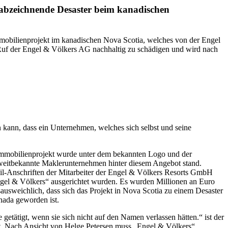
 abzeichnende Desaster beim kanadischen
obilienprojekt im kanadischen Nova Scotia, welches von der Engel
Ruf der Engel & Völkers AG nachhaltig zu schädigen und wird nach
ein kann, dass ein Unternehmen, welches sich selbst und seine
s Immobilienprojekt wurde unter dem bekannten Logo und der
 weitbekannte Maklerunternehmen hinter diesem Angebot stand.
il-Anschriften der Mitarbeiter der Engel & Völkers Resorts GmbH
el & Völkers“ ausgerichtet wurden. Es wurden Millionen an Euro
usweichlich, dass sich das Projekt in Nova Scotia zu einem Desaster
nada geworden ist.
etätigt, wenn sie sich nicht auf den Namen verlassen hätten.“ ist der
gt. Nach Ansicht von Helge Petersen muss „Engel & Völkers“