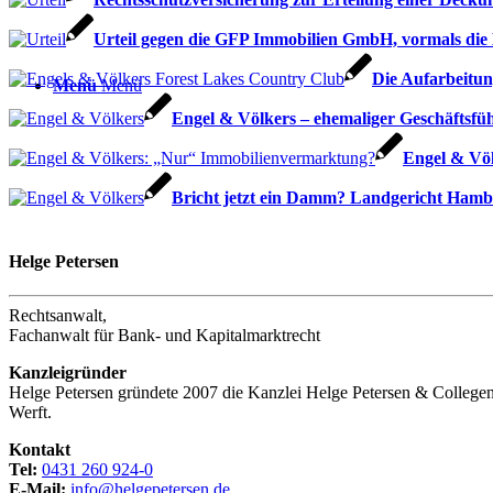
Urteil gegen die GFP Immobilien GmbH, vormals di
Die Aufarbeitu
Menü
Menü
Engel & Völkers – ehemaliger Geschäftsfüh
Engel & Vö
Bricht jetzt ein Damm? Landgericht Hamb
Helge Petersen
Rechtsanwalt,
Fachanwalt für Bank- und Kapitalmarktrecht
Kanzleigründer
Helge Petersen gründete 2007 die Kanzlei Helge Petersen & Collegen 
Werft.
Kontakt
Tel:
0431 260 924-0
E-Mail:
info@helgepetersen.de