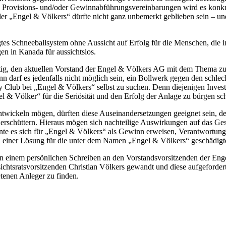
rovisions- und/oder Gewinnabführungsvereinbarungen wird es konkr
„Engel & Völkers“ dürfte nicht ganz unbemerkt geblieben sein – und 
tes Schneeballsystem ohne Aussicht auf Erfolg für die Menschen, die 
en in Kanada für aussichtslos.
htig, den aktuellen Vorstand der Engel & Völkers AG mit dem Thema zu be
ann darf es jedenfalls nicht möglich sein, ein Bollwerk gegen den schlec
lub bei „Engel & Völkers“ selbst zu suchen. Denn diejenigen Investor
 & Völker“ für die Seriösität und den Erfolg der Anlage zu bürgen sch
ntwickeln mögen, dürften diese Auseinandersetzungen geeignet sein, 
erschüttern. Hieraus mögen sich nachteilige Auswirkungen auf das Ge
e es sich für „Engel & Völkers“ als Gewinn erweisen, Verantwortung
einer Lösung für die unter dem Namen „Engel & Völkers“ geschädigten
in einem persönlichen Schreiben an den Vorstandsvorsitzenden der Eng
htsratsvorsitzenden Christian Völkers gewandt und diese aufgefordert
etenen Anleger zu finden.