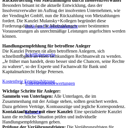
Rückforderung von Mietzahlungen durch Insolvenzverwalter
Besonders brisant ist die aktuelle Entwicklung, dass der
Insolvenzverwalter im Auftrag der insolventen Unternehmen, wie
der VendingJet GmbH, nun die Rückzahlung von Mietzahlungen
fordert. Die Kanzlei Mulansky+Kollegen begründet diese
Forderung damit, dass die Mietzahlungen unter bestimmten
Bank- und Kapitalmarktrecht
Voraussetzungen als unrechtmäßige Leistungen angefochten werden
können.
Handlungsempfehlung für betroffene Anleger
Die Kanzlei Petersen rät allen betroffenen Anlegern, sich
Schifffahrtsrecht
schnellstmöglich an einen fachkundigen Rechtsanwalt zu wenden.
„Je früher man handelt, desto besser sind die Chancen, seine Rechte
zu wahren“, so der Experte und Fachanwalt für Bank und
Kapitalmarktrecht Helge Petersen.
Kostenfreie Ersteinschätzung
Unternehmensbewertungen
Wichtige Schritte für Anleger:
Sammeln von Unterlagen:
Alle Unterlagen, die im
Zusammenhang mit der Anlage stehen, sollten gesichert werden.
Dazu gehören Verträge, Kontoauszüge und jegliche Korrespondenz.
Kontaktaufnahme mit einer Kanzlei:
Eine spezialisierte Kanzlei
Erbrecht
kann die rechtliche Situation prüfen und individuelle
Handlungsempfehlungen geben.
Prüfung der Verjährungsfristen:
Die Verjährungsfristen für