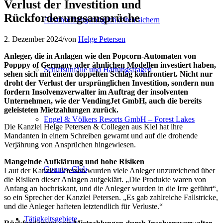
Verlust der Investition und
Rückforderungsansprüche
Abschreibungsmöglichkeiten sichern
2. Dezember 2024
/
von
Helge Petersen
Anleger, die in Anlagen wie den Popcorn-Automaten von
Popppy of Germany oder ähnlichen Modellen investiert haben,
Schiffsunfälle und Haftungsfragen
sehen sich mit einem doppelten Schlag konfrontiert. Nicht nur
droht der Verlust der ursprünglichen Investition, sondern nun
fordern Insolvenzverwalter im Auftrag der insolventen
Unternehmen, wie der VendingJet GmbH, auch die bereits
geleisteten Mietzahlungen zurück.
Engel & Völkers Resorts GmbH – Forest Lakes
Die Kanzlei Helge Petersen & Collegen aus Kiel hat ihre
Mandanten in einem Schreiben gewarnt und auf die drohende
Verjährung von Ansprüchen hingewiesen.
Mangelnde Aufklärung und hohe Risiken
Country Club
Laut der Kanzlei Petersen wurden viele Anleger unzureichend über
die Risiken dieser Anlagen aufgeklärt. „Die Produkte waren von
Anfang an hochriskant, und die Anleger wurden in die Irre geführt“,
so ein Sprecher der Kanzlei Petersen. „Es gab zahlreiche Fallstricke,
und die Anleger hafteten letztendlich für Verluste.“
Tätigkeitsgebiete