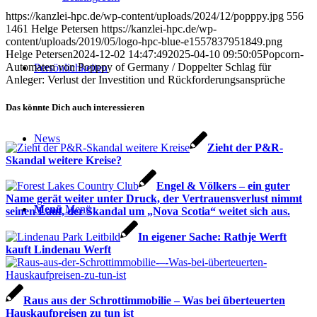
https://kanzlei-hpc.de/wp-content/uploads/2024/12/popppy.jpg
556
1461
Helge Petersen
https://kanzlei-hpc.de/wp-
content/uploads/2019/05/logo-hpc-blue-e1557837951849.png
Helge Petersen
2024-12-02 14:47:49
2025-04-10 09:50:05
Popcorn-
Automaten von Popppy of Germany / Doppelter Schlag für
Persönlichkeiten
Anleger: Verlust der Investition und Rückforderungsansprüche
Das könnte Dich auch interessieren
News
Zieht der P&R-
Skandal weitere Kreise?
Engel & Völkers – ein guter
Name gerät weiter unter Druck, der Vertrauensverlust nimmt
Menü
Menü
seinen Lauf, der Skandal um „Nova Scotia“ weitet sich aus.
In eigener Sache: Rathje Werft
kauft Lindenau Werft
Raus aus der Schrottimmobilie – Was bei überteuerten
Hauskaufpreisen zu tun ist