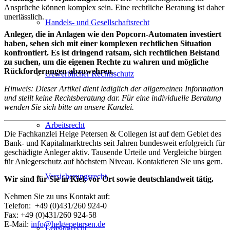
Ansprüche können komplex sein. Eine rechtliche Beratung ist daher
unerlässlich.
Handels- und Gesellschaftsrecht
Anleger, die in Anlagen wie den Popcorn-Automaten investiert
haben, sehen sich mit einer komplexen rechtlichen Situation
konfrontiert. Es ist dringend ratsam, sich rechtlichen Beistand
zu suchen, um die eigenen Rechte zu wahren und mögliche
Rückforderungen abzuwehren.
Gewerblicher Rechtsschutz
Hinweis: Dieser Artikel dient lediglich der allgemeinen Information
und stellt keine Rechtsberatung dar. Für eine individuelle Beratung
wenden Sie sich bitte an unsere Kanzlei.
Arbeitsrecht
Die Fachkanzlei Helge Petersen & Collegen ist auf dem Gebiet des
Bank- und Kapitalmarktrechts seit Jahren bundesweit erfolgreich für
geschädigte Anleger aktiv. Tausende Urteile und Vergleiche bürgen
für Anlegerschutz auf höchstem Niveau. Kontaktieren Sie uns gern.
Versicherungsrecht
Wir sind für Sie in Kiel, vor Ort sowie deutschlandweit tätig.
Nehmen Sie zu uns Kontakt auf:
Telefon: +49 (0)431/260 924-0
Fax: +49 (0)431/260 924-58
E-Mail:
info@helgepetersen.de
Leasingrecht