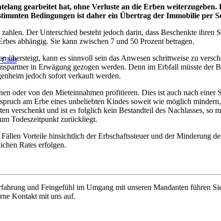
lang gearbeitet hat, ohne Verluste an die Erben weiterzugeben. D
estimmten Bedingungen ist daher ein Übertrag der Immobilie per S
ahlen. Der Unterschied besteht jedoch darin, dass Beschenkte ihren S
Erbes abhängig. Sie kann zwischen 7 und 50 Prozent betragen.
en übersteigt, kann es sinnvoll sein das Anwesen schrittweise zu vers
 Club
enspartner in Erwägung gezogen werden. Denn im Erbfall müsste der Be
igenheim jedoch sofort verkauft werden.
en oder von den Mieteinnahmen profitieren. Dies ist auch nach einer
nspruch am Erbe eines unbeliebten Kindes soweit wie möglich mindern, 
verschenkt und ist es folglich kein Bestandteil des Nachlasses, so mi
zum Todeszeitpunkt zurückliegt.
Fällen Vorteile hinsichtlich der Erbschaftssteuer und der Minderung de
lichen Rates erfolgen.
Erfahrung und Feingefühl im Umgang mit unseren Mandanten führen Sie
rne Kontakt mit uns auf.