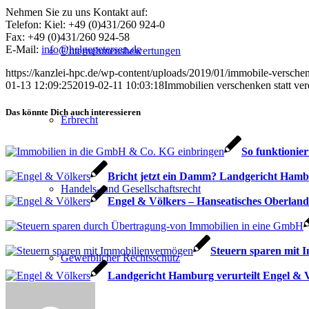
Nehmen Sie zu uns Kontakt auf:
Telefon: Kiel: +49 (0)431/260 924-0
Fax: +49 (0)431/260 924-58
E-Mail:
info@helgepetersen.de
Unternehmensbewertungen
https://kanzlei-hpc.de/wp-content/uploads/2019/01/immobile-versche
01-13 12:09:25
2019-02-11 10:03:18
Immobilien verschenken statt ver
Das könnte Dich auch interessieren
Erbrecht
So funktionie
Bricht jetzt ein Damm? Landgericht Hamb
Handels- und Gesellschaftsrecht
Engel & Völkers – Hanseatisches Oberlande
Steuern sparen mit 
Gewerblicher Rechtsschutz
Landgericht Hamburg verurteilt Engel &