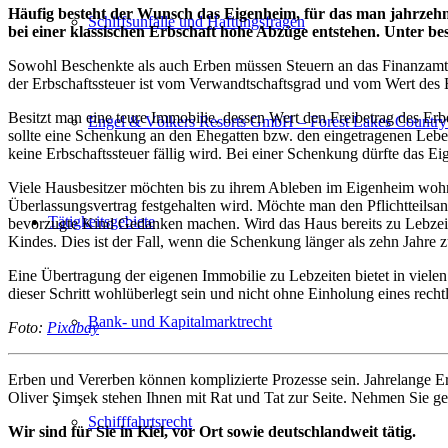
Häufig besteht der Wunsch das Eigenheim, für das man jahrzehnte
Schiffsunfälle und Haftungsfragen
bei einer klassischen Erbschaft hohe Abzüge entstehen. Unter b
Sowohl Beschenkte als auch Erben müssen Steuern an das Finanzamt z
der Erbschaftssteuer ist vom Verwandtschaftsgrad und vom Wert des 
Besitzt man eine teure Immobilie, dessen Wert den Freibetrag des Erb
Engel & Völkers Resorts GmbH – Forest Lakes Country
sollte eine Schenkung an den Ehegatten bzw. den eingetragenen Leb
keine Erbschaftssteuer fällig wird. Bei einer Schenkung dürfte das E
Viele Hausbesitzer möchten bis zu ihrem Ableben im Eigenheim wohn
Überlassungsvertrag festgehalten wird. Möchte man den Pflichtteilsa
Tätigkeitsgebiete
bevorzugte Kind Gedanken machen. Wird das Haus bereits zu Lebzeiten 
Kindes. Dies ist der Fall, wenn die Schenkung länger als zehn Jahre 
Eine Übertragung der eigenen Immobilie zu Lebzeiten bietet in vielen 
dieser Schritt wohlüberlegt sein und nicht ohne Einholung eines recht
Bank- und Kapitalmarktrecht
Foto:
Pixabay
Erben und Vererben können komplizierte Prozesse sein. Jahrelange 
Oliver Şimşek stehen Ihnen mit Rat und Tat zur Seite. Nehmen Sie ge
Schifffahrtsrecht
Wir sind für Sie in Kiel, vor Ort sowie deutschlandweit tätig.