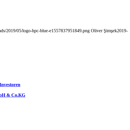
loads/2019/05/logo-hpc-blue-e1557837951849.png
Oliver Şimşek
2019-
 Investoren
GmbH & Co.KG