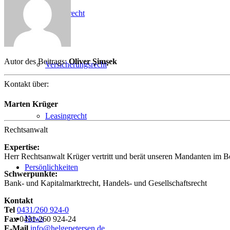
Arbeitsrecht
Autor des Beitrags:
Oliver Şimşek
Versicherungsrecht
Kontakt über:
Marten Krüger
Leasingrecht
Rechtsanwalt
Expertise:
Herr Rechtsanwalt Krüger vertritt und berät unseren Mandanten im B
Persönlichkeiten
Schwerpunkte:
Bank- und Kapitalmarktrecht, Handels- und Gesellschaftsrecht
Kontakt
Tel
0431/260 924-0
News
Fax
0431-260 924-24
E-Mail
info@helgepetersen.de